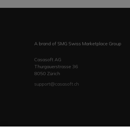
A brand of SMG Swiss Marketplace Group
Casasoft AG
Thurgauerstrasse 36
8050
Zürich
support@casasoft.ch