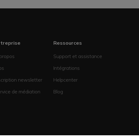
treprise
Ressources
propos
Support et assistance
bs
Intégrations
scription newsletter
Helpcenter
rvice de médiation
Blog