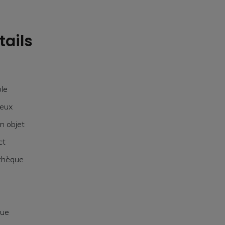
tails
ble
 eux
n objet
ct
othèque
que