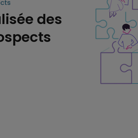
cts
lisée des
rospects