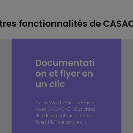
tres fonctionnalités de CASA
Documentati
on et flyer en
un clic
Adieu Word. Adieu designer.
Avec CASAONE, vous créez
des documentations et des
flyers PDF sur simple clic.