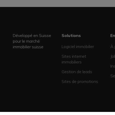
Développé en Suisse
Solutions
En
pour le marché
Logiciel immobilier
À 
immobilier suisse
Sites internet
Jo
immobiliers
In
Gestion de leads
Se
Sites de promotions