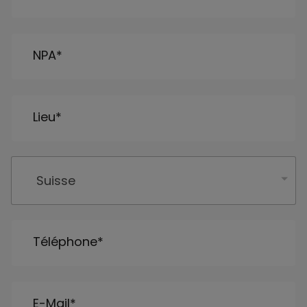
NPA
*
Lieu
*
P
a
Suisse
y
s
*
Téléphone
*
E-Mail
*