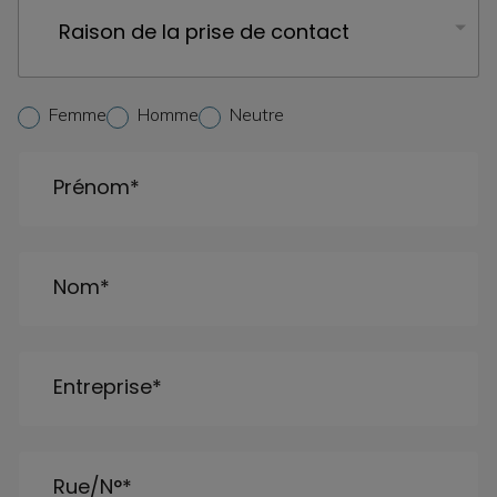
A
Femme
Homme
Neutre
n
r
e
Prénom
*
d
e
*
Nom
*
Entreprise
*
Rue/N°
*