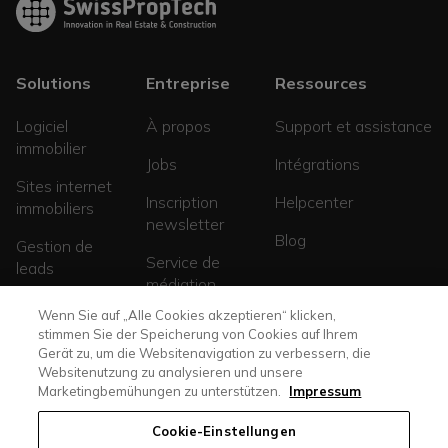
Solutions
Entreprise
Ressources
Logiciel
À propos
Support et assistance
immobilier
Jobs
Intégrations
Sites internet
Inscription
Helpcenter
immobiliers
newsletter
Blog
Gestion de
Service de
leads
médiation
Sites de
Wenn Sie auf „Alle Cookies akzeptieren“ klicken,
promotions
stimmen Sie der Speicherung von Cookies auf Ihrem
Gerät zu, um die Websitenavigation zu verbessern, die
Websitenutzung zu analysieren und unsere
Marketingbemühungen zu unterstützen.
Impressum
Cookie-Einstellungen