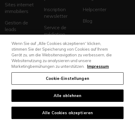
Sites internet
Inscription
Helpcenter
immobiliers
newsletter
Blog
Gestion de
Service de
leads
médiation
Sites de
Wenn Sie auf „Alle Cookies akzeptieren“ klicken,
promotions
stimmen Sie der Speicherung von Cookies auf Ihrem
Gerät zu, um die Websitenavigation zu verbessern, die
Websitenutzung zu analysieren und unsere
Marketingbemühungen zu unterstützen.
Impressum
Cookie-Einstellungen
Alle ablehnen
casasoft.ch
© All rights reserved. |
immoscout24.ch
Alle Cookies akzeptieren
Protection des
Mentions
CGV
Cookies
données
légales