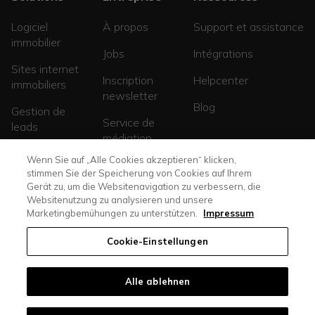
Logiciel
À propos
Support et assistance
immobilier
Jobs
Intégrations
Sites internet
Inscription
Helpcenter
immobiliers
newsletter
Blog
Gestion de
Service de
leads
médiation
Sites de
Wenn Sie auf „Alle Cookies akzeptieren“ klicken,
promotions
stimmen Sie der Speicherung von Cookies auf Ihrem
Gerät zu, um die Websitenavigation zu verbessern, die
Websitenutzung zu analysieren und unsere
Marketingbemühungen zu unterstützen.
Impressum
Cookie-Einstellungen
Alle ablehnen
casasoft.ch
© All rights reserved. |
immoscout24.ch