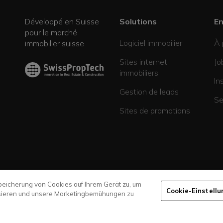
Développé en Suisse
Solutions
En
pour le marché
Logiciel immobilier
À 
immobilier suisse
Sites internet
Jo
immobiliers
In
Gestion de leads
Se
Sites de promotions
Speicherung von Cookies auf Ihrem Gerät zu, um
Cookie-Einstell
ysieren und unsere Marketingbemühungen zu
Protection d
t24.ch