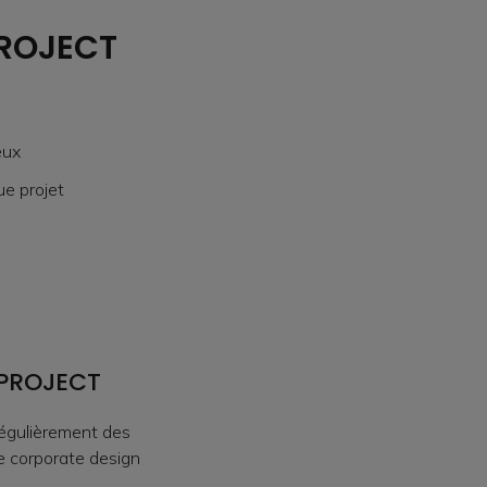
PROJECT
eux
e projet
APROJECT
égulièrement des
e corporate design