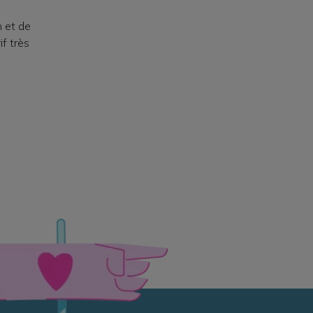
 et de
f très