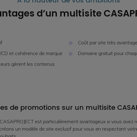
À la hauteur de vos ambitions
antages d’un multisite CASA
if
Coût par site très avantag
I/CD et cohérence de marque
Domaine gratuit pour chaqu
teurs gèrent les contenus
tes de promotions sur un multisite CAS
e CASAPROJECT est particulièrement avantageux si vous avez r
créons un modèle de site exclusif pour vous en respectant votr
souhaits.