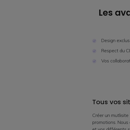
Les av
Design exclus
Respect du C
Vos collabora
Tous vos si
Créer un mutlisit
promotions. Nous 
et vos différents 