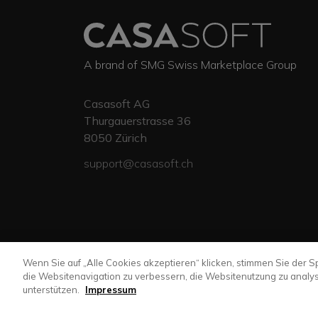
A brand of SMG Swiss Marketplace Group
Casasoft AG
Thurgauerstrasse 36
8050
Zürich
support@casasoft.ch
Wenn Sie auf „Alle Cookies akzeptieren“ klicken, stimmen Sie der 
die Websitenavigation zu verbessern, die Websitenutzung zu anal
unterstützen.
Impressum
casasoft.ch
© All rights reserved. |
immoscou