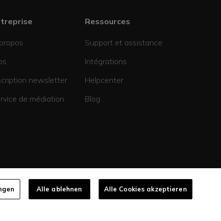
treprise
Ressources
propos
Support et assistance
bs
Intégrations
scription newsletter
Helpcenter
rvice de médiation
Blog
ungen
Alle ablehnen
Alle Cookies akzeptieren
es données
Mentions légales
CGV
Cookies