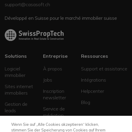
support@casasoft.ch
Développé en Suisse pour le marché immobilier suisse
Solutions
Entreprise
Ressources
Logiciel
À propos
Support et assistance
immobilier
Jobs
Intégrations
Sites internet
Inscription
Helpcenter
immobiliers
newsletter
Blog
Gestion de
Service de
leads
médiation
Sites de
Wenn Sie auf „Alle Cookies akzeptieren“ klicken,
promotions
stimmen Sie der Speicherung von Cookies auf Ihrem