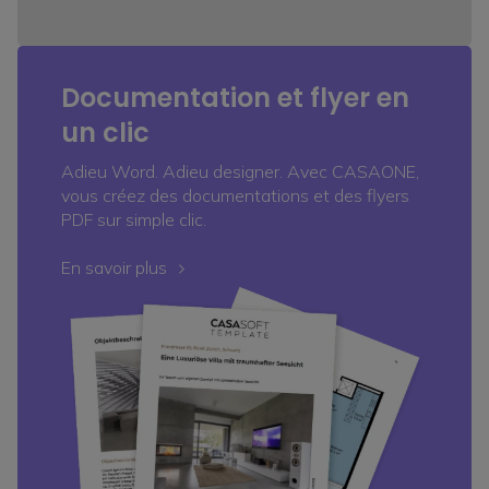
Documentation et flyer en
un clic
Adieu Word. Adieu designer. Avec CASAONE,
vous créez des documentations et des flyers
PDF sur simple clic.
En savoir plus