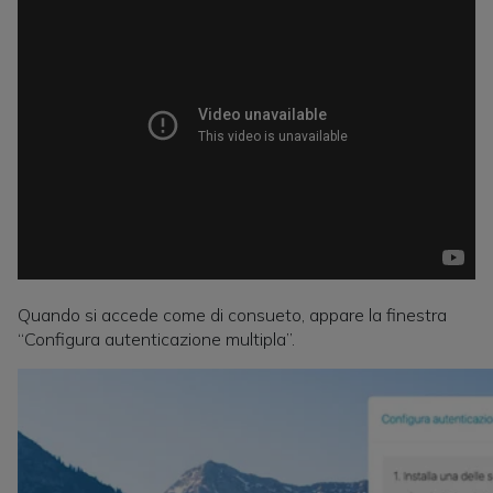
Quando si accede come di consueto, appare la finestra
“Configura autenticazione multipla”.