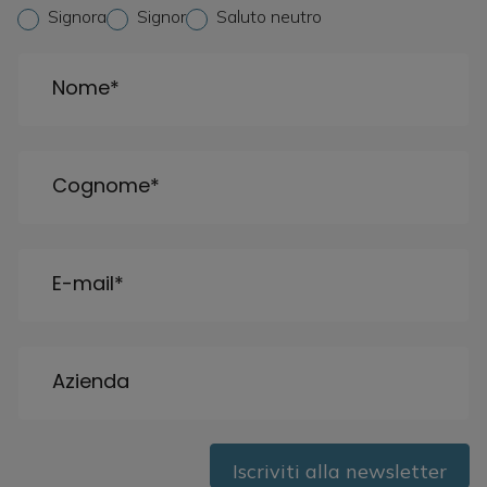
S
Signora
Signor
Saluto neutro
a
l
u
Nome
*
t
a
t
i
o
Cognome
*
n
*
E-mail
*
Azienda
Iscriviti alla newsletter