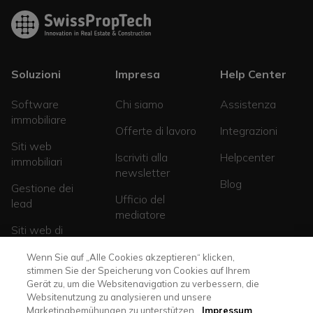
Soluzioni
Impresa
Help Center
Software
Chi siamo
Assistenza
immobiliare
Offerte di lavoro
Integrazioni
Siti web
Iscriviti alla
Helpcenter
immobiliari
newsletter
Blog
Gestione dei
Ufficio del
lead
mediatore
Siti web di
progetto
Wenn Sie auf „Alle Cookies akzeptieren“ klicken,
stimmen Sie der Speicherung von Cookies auf Ihrem
Gerät zu, um die Websitenavigation zu verbessern, die
Websitenutzung zu analysieren und unsere
Marketingbemühungen zu unterstützen.
Impressum