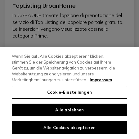
TopListing UrbanHome
In CASAONE trovate l’opzione di prenotazione del
servizio di Top Listing del popolare portale gratuito.
Le inserzioni vengono visualizzate così nella
categoria Prime.
Wenn Sie auf „Alle Cookies akzeptieren“ klicken,
stimmen Sie der Speicherung von Cookies auf Ihrem
Gerät zu, um die Websitenavigation zu verbessern, die
Websitenutzung zu analysieren und unsere
Marketingbemühungen zu unterstützen.
Impressum
Cookie-Einstellungen
Alle ablehnen
A brand of SMG Swiss Marketplace Group
Alle Cookies akzeptieren
Casasoft AG