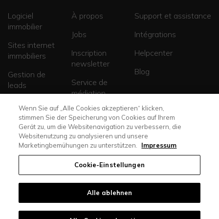
Logiciel
À propos
Support et assistance
immobilier
Jobs
Intégrations
Sites internet
Inscription
Helpcenter
immobiliers
newsletter
Blog
Gestion de
Service de
leads
médiation
Sites de
Wenn Sie auf „Alle Cookies akzeptieren“ klicken,
promotions
stimmen Sie der Speicherung von Cookies auf Ihrem
Gerät zu, um die Websitenavigation zu verbessern, die
Websitenutzung zu analysieren und unsere
Marketingbemühungen zu unterstützen.
Impressum
Cookie-Einstellungen
Alle ablehnen
casasoft.ch
© All rights reserved. |
immoscout24.ch