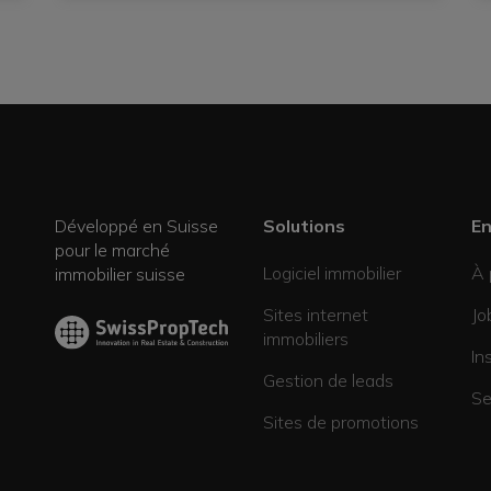
Développé en Suisse
Solutions
En
pour le marché
Logiciel immobilier
À 
immobilier suisse
Sites internet
Jo
immobiliers
In
Gestion de leads
Se
Sites de promotions