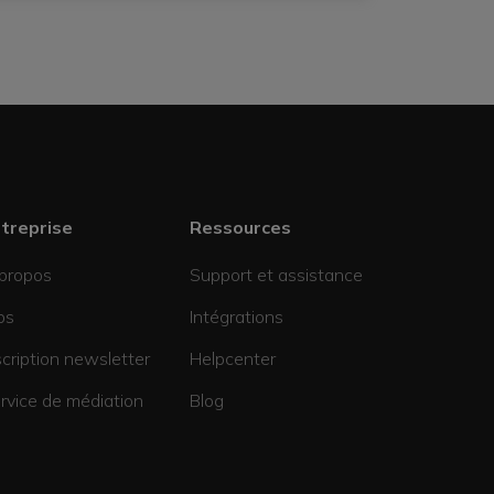
treprise
Ressources
propos
Support et assistance
bs
Intégrations
scription newsletter
Helpcenter
rvice de médiation
Blog