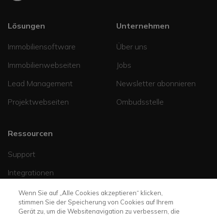
Lösungen
Unternehmen
Immobiliensoftware
Über uns
Immobilienwebseiten
Jobs
Lead Management
Newsletter abonnieren
Projektwebseiten
Ombudsstelle
Ressourcen
Support
Integrationen
Helpcenter
Wenn Sie auf „Alle Cookies akzeptieren“ klicken,
stimmen Sie der Speicherung von Cookies auf Ihrem
Blog
Gerät zu, um die Websitenavigation zu verbessern, die