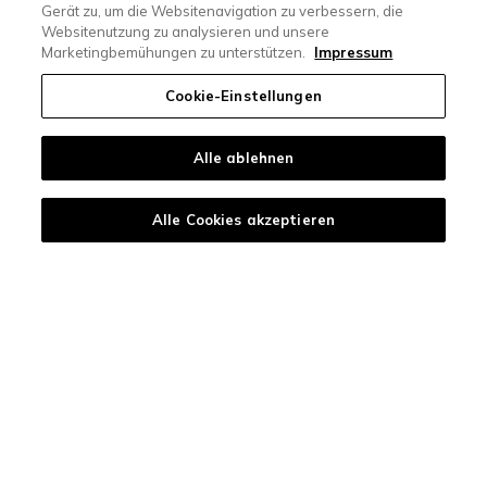
Gerät zu, um die Websitenavigation zu verbessern, die
Websitenutzung zu analysieren und unsere
Lösungen
Unternehmen
Marketingbemühungen zu unterstützen.
Impressum
Immobiliensoftware
Über uns
Cookie-Einstellungen
Immobilienwebseiten
Jobs
Alle ablehnen
Lead Management
Newsletter abonnieren
Projektwebseiten
Ombudsstelle
Alle Cookies akzeptieren
Ressourcen
Support
Integrationen
Helpcenter
Blog