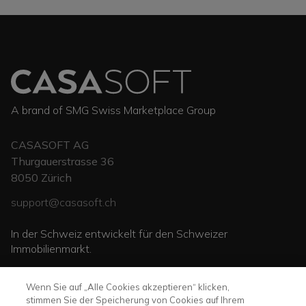
A brand of SMG Swiss Marketplace Group
CASASOFT AG
Thurgauerstrasse 36
8050
Zürich
support@casasoft.ch
In der Schweiz entwickelt für den Schweizer
Immobilienmarkt.
Wenn Sie auf „Alle Cookies akzeptieren“ klicken,
stimmen Sie der Speicherung von Cookies auf Ihrem