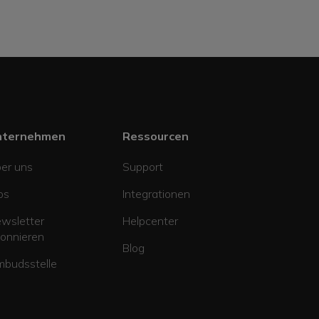
nternehmen
Ressourcen
er uns
Support
bs
Integrationen
wsletter
Helpcenter
onnieren
Blog
budsstelle