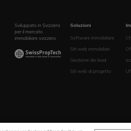
Sviluppato in Svizzera
Soluzioni
I
per il mercato
Software immobiliare
Ch
immobiliare svizzero
Siti web immobiliari
Of
Gestione dei lead
Is
Siti web di progetto
Uf