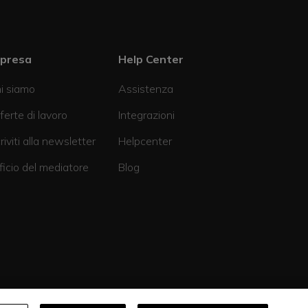
mpresa
Help Center
i siamo
Assistenza
ferte di lavoro
Integrazioni
criviti alla newsletter
Helpcenter
ficio del mediatore
Blog