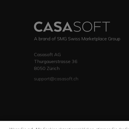
A brand of SMG Swiss Marketplace Group
Casasoft AG
Thurgauerstrasse 36
8050
Zürich
support@casasoft.ch