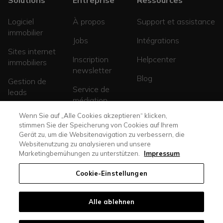
Logiciel
À propos
Support et assistance
immobilier
Jobs
Intégrations
Sites internet
Inscription
Helpcenter
immobiliers
newsletter
Blog
Gestion de
Service de
leads
médiation
Sites de
Wenn Sie auf „Alle Cookies akzeptieren“ klicken,
promotions
stimmen Sie der Speicherung von Cookies auf Ihrem
Gerät zu, um die Websitenavigation zu verbessern, die
Websitenutzung zu analysieren und unsere
Marketingbemühungen zu unterstützen.
Impressum
Cookie-Einstellungen
Alle ablehnen
casasoft.ch
© All rights reserved. |
immoscout24.ch