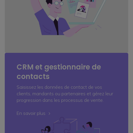
CRM et gestionnaire de
contacts
Saisissez les données de contact de vos
clients, mandants ou partenaires et gérez leur
progression dans les processus de vente.
En savoir plus