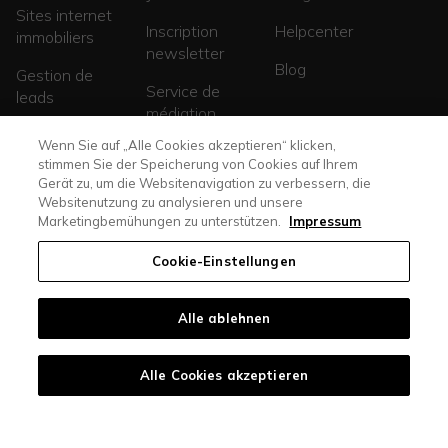
Sites internet
Inscription
Helpcenter
immobiliers
newsletter
Blog
Gestion de
Service de
leads
médiation
Sites de
Wenn Sie auf „Alle Cookies akzeptieren“ klicken,
promotions
stimmen Sie der Speicherung von Cookies auf Ihrem
Gerät zu, um die Websitenavigation zu verbessern, die
Websitenutzung zu analysieren und unsere
Marketingbemühungen zu unterstützen.
Impressum
Cookie-Einstellungen
Alle ablehnen
casasoft.ch
© All rights reserved. |
immoscout24.ch
Alle Cookies akzeptieren
Protection des
Mentions
CGV
Cookies
données
légales