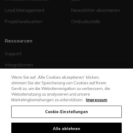
Lead Management
Newsletter abonnieren
Projektwebseiten
Ombudsstelle
Ressourcen
Support
Integrationen
Helpcenter
Wenn Sie auf „Alle Cookies akzeptieren“ klicken,
stimmen Sie der Speicherung von Cookies auf Ihrem
Blog
Gerät zu, um die Websitenavigation zu verbessern, die
Websitenutzung zu analysieren und unsere
Marketingbemühungen zu unterstützen.
Impressum
Cookie-Einstellungen
Alle ablehnen