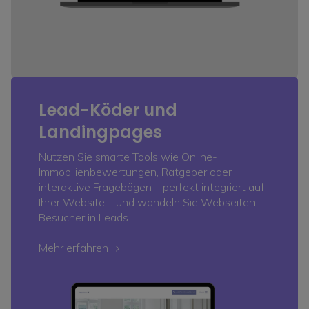
Lead-Köder und
Landingpages
Nutzen Sie smarte Tools wie Online-
Immobilienbewertungen, Ratgeber oder
interaktive Fragebögen – perfekt integriert auf
Ihrer Website – und wandeln Sie Webseiten-
Besucher in Leads.
Mehr erfahren