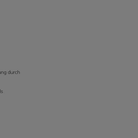
ung durch
ls