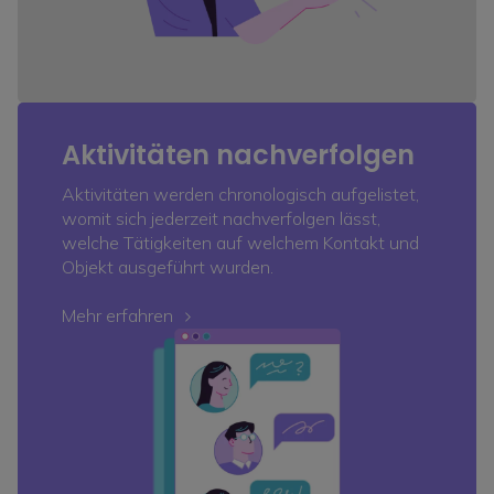
Aktivitäten nachverfolgen
Aktivitäten werden chronologisch aufgelistet,
womit sich jederzeit nachverfolgen lässt,
welche Tätigkeiten auf welchem Kontakt und
Objekt ausgeführt wurden.
Mehr erfahren