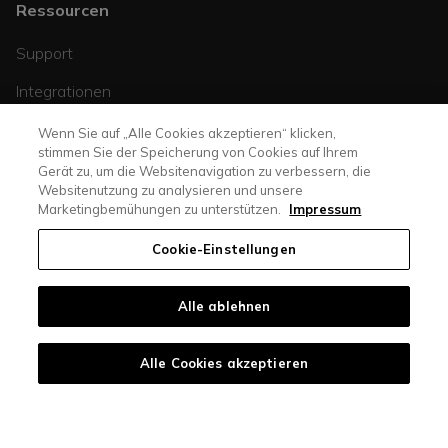
Ressourcen
Support
Integrationen
Helpcenter
Wenn Sie auf „Alle Cookies akzeptieren“ klicken,
stimmen Sie der Speicherung von Cookies auf Ihrem
Blog
Gerät zu, um die Websitenavigation zu verbessern, die
Websitenutzung zu analysieren und unsere
Marketingbemühungen zu unterstützen.
Impressum
Cookie-Einstellungen
Alle ablehnen
casasoft.ch
© All rights reserved. |
immoscout24.ch
Alle Cookies akzeptieren
Datenschutzerklärung
Impressum
AGB
Cookies