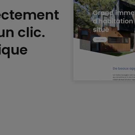
rectement
un clic.
ique