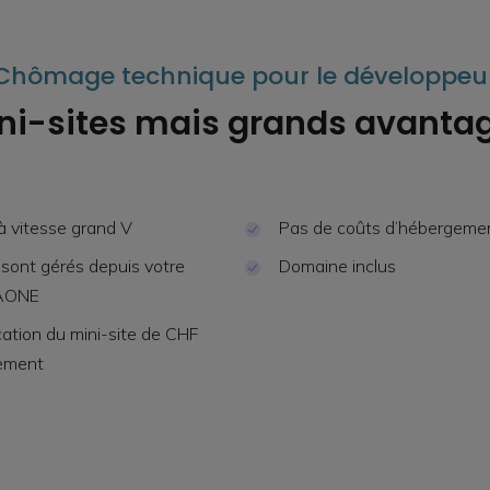
Chômage technique pour le développeu
ni-sites mais grands avanta
 à vitesse grand V
Pas de coûts d’hébergeme
sont gérés depuis votre
Domaine inclus
AONE
cation du mini-site de CHF
lement