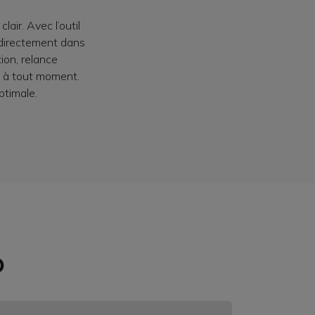
air. Avec l’outil
directement dans
ion, relance
s à tout moment.
ptimale.
D