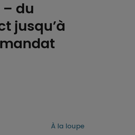
 – du
ct jusqu’à
u mandat
À la loupe