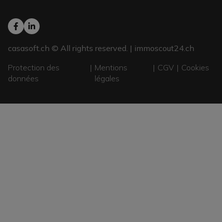
casasoft.ch
© All rights reserved. |
immoscout24.ch
Protection des
Mentions
CGV
Cookies
données
légales